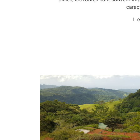
carac
Il