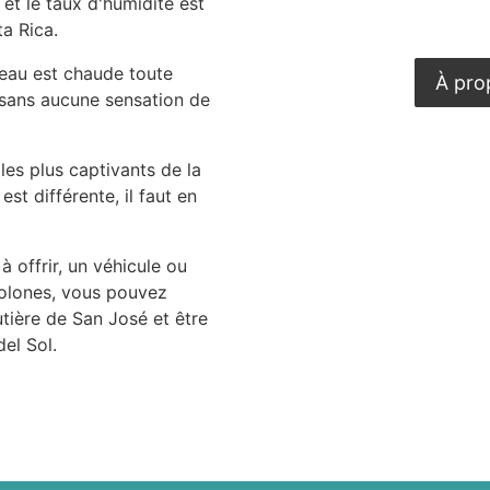
t le taux d'humidité est
ta Rica.
'eau est chaude toute
À pro
 sans aucune sensation de
les plus captivants de la
est différente, il faut en
 à offrir, un véhicule ou
colones, vous pouvez
tière de San José et être
el Sol.